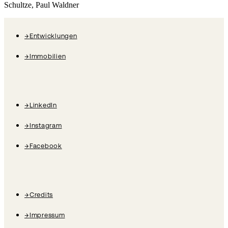
Schultze, Paul Waldner
→
Entwicklungen
→
Immobilien
→
LinkedIn
→
Instagram
→
Facebook
→
Credits
→
Impressum