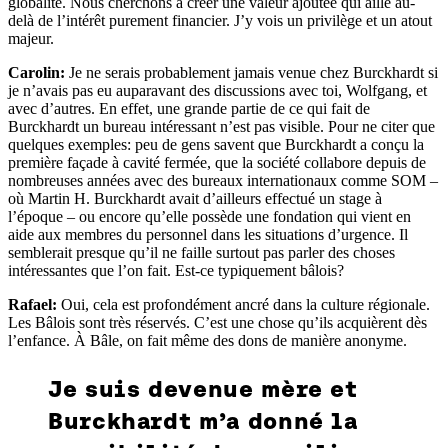
globalité. Nous cherchons à créer une valeur ajoutée qui aille au-
delà de l’intérêt purement financier. J’y vois un privilège et un atout
majeur.
Carolin:
Je ne serais probablement jamais venue chez Burckhardt si
je n’avais pas eu auparavant des discussions avec toi, Wolfgang, et
avec d’autres. En effet, une grande partie de ce qui fait de
Burckhardt un bureau intéressant n’est pas visible. Pour ne citer que
quelques exemples: peu de gens savent que Burckhardt a conçu la
première façade à cavité fermée, que la société collabore depuis de
nombreuses années avec des bureaux internationaux comme SOM –
où Martin H. Burckhardt avait d’ailleurs effectué un stage à
l’époque – ou encore qu’elle possède une fondation qui vient en
aide aux membres du personnel dans les situations d’urgence. Il
semblerait presque qu’il ne faille surtout pas parler des choses
intéressantes que l’on fait. Est-ce typiquement bâlois?
Rafael:
Oui, cela est profondément ancré dans la culture régionale.
Les Bâlois sont très réservés. C’est une chose qu’ils acquièrent dès
l’enfance. À Bâle, on fait même des dons de manière anonyme.
Je suis devenue mère et
Burckhardt m’a donné la