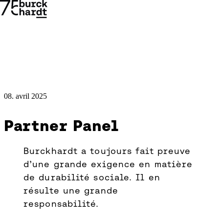
08. avril 2025
Samuel
Partner Panel
Schultze
Burckhardt a toujours fait preuve
im
→
→
d’une grande exigence en matière
Interview
de durabilité sociale. Il en
mit
résulte une grande
responsabilité.
Catherine