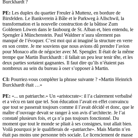
Burckhardt ?
PE:
Les duplex du quartier Freuler à Muttenz, en bordure de
Birsfelden. Le Bankverein à Bâle et le Parkweg à Allschwil, la
transformation et la nouvelle construction de la bâtisse Zum
Goldenen Löwen dans le faubourg de St. Alban et, bien entendu, le
Spengler à Münchenstein. Paul Waldner n’aura sûrement pas
manqué de l’évoquer. C’est moi qui ai imaginé la structure en verre
en son centre. Je me souviens que nous avions dû prendre l’avion
pour Monaco afin de négocier avec M. Spengler. Il était de la même
trempe que Martin Burckhardt : il fallait un peu leur tenir tête, et les
deux parties sortaient gagnantes. Il faut dire qu’ils n’étaient pas
nombreux au sein du bureau à oser s’opposer à Martin.
CI:
Pourriez-vous compléter la phrase suivante ? «Martin Heinrich
Burckhardt était …»
PE:
«... un patriarche.» Un «aristocrate»: il l’a clairement verbalisé
et a vécu en tant que tel. Son éducation l’avait en effet convaincu
que tout se passerait toujours comme il l’avait décidé et donc, que le
maître d’ouvrage devait se ranger à son avis d’architecte. Je l’ai
constaté plusieurs fois, et ça n’a pas toujours fonctionné. Du
moment que tout le monde se pliait à ses consignes, tout allait bien.
Voilà pourquoi je le qualifierais de «patriarche». Mais Martin n’en
était pas moins une personne très sociale. Le licenciement de masse