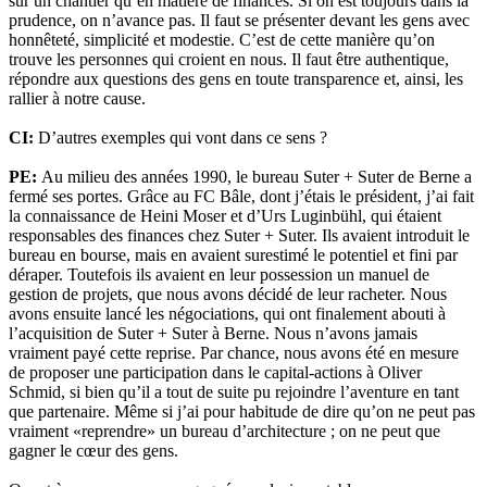
sur un chantier qu’en matière de finances. Si on est toujours dans la
prudence, on n’avance pas. Il faut se présenter devant les gens avec
honnêteté, simplicité et modestie. C’est de cette manière qu’on
trouve les personnes qui croient en nous. Il faut être authentique,
répondre aux questions des gens en toute transparence et, ainsi, les
rallier à notre cause.
CI:
D’autres exemples qui vont dans ce sens ?
PE:
Au milieu des années 1990, le bureau Suter + Suter de Berne a
fermé ses portes. Grâce au FC Bâle, dont j’étais le président, j’ai fait
la connaissance de Heini Moser et d’Urs Luginbühl, qui étaient
responsables des finances chez Suter + Suter. Ils avaient introduit le
bureau en bourse, mais en avaient surestimé le potentiel et fini par
déraper. Toutefois ils avaient en leur possession un manuel de
gestion de projets, que nous avons décidé de leur racheter. Nous
avons ensuite lancé les négociations, qui ont finalement abouti à
l’acquisition de Suter + Suter à Berne. Nous n’avons jamais
vraiment payé cette reprise. Par chance, nous avons été en mesure
de proposer une participation dans le capital-actions à Oliver
Schmid, si bien qu’il a tout de suite pu rejoindre l’aventure en tant
que partenaire. Même si j’ai pour habitude de dire qu’on ne peut pas
vraiment «reprendre» un bureau d’architecture ; on ne peut que
gagner le cœur des gens.