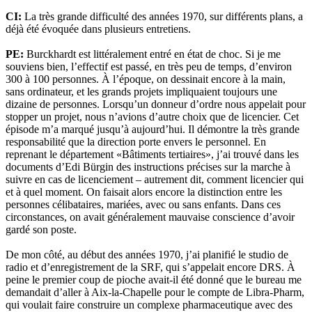
CI:
La très grande difficulté des années 1970, sur différents plans, a
déjà été évoquée dans plusieurs entretiens.
PE:
Burckhardt est littéralement entré en état de choc. Si je me
souviens bien, l’effectif est passé, en très peu de temps, d’environ
300 à 100 personnes. À l’époque, on dessinait encore à la main,
sans ordinateur, et les grands projets impliquaient toujours une
dizaine de personnes. Lorsqu’un donneur d’ordre nous appelait pour
stopper un projet, nous n’avions d’autre choix que de licencier. Cet
épisode m’a marqué jusqu’à aujourd’hui. Il démontre la très grande
responsabilité que la direction porte envers le personnel. En
reprenant le département «Bâtiments tertiaires», j’ai trouvé dans les
documents d’Edi Bürgin des instructions précises sur la marche à
suivre en cas de licenciement – autrement dit, comment licencier qui
et à quel moment. On faisait alors encore la distinction entre les
personnes célibataires, mariées, avec ou sans enfants. Dans ces
circonstances, on avait généralement mauvaise conscience d’avoir
gardé son poste.
De mon côté, au début des années 1970, j’ai planifié le studio de
radio et d’enregistrement de la SRF, qui s’appelait encore DRS. À
peine le premier coup de pioche avait-il été donné que le bureau me
demandait d’aller à Aix-la-Chapelle pour le compte de Libra-Pharm,
qui voulait faire construire un complexe pharmaceutique avec des