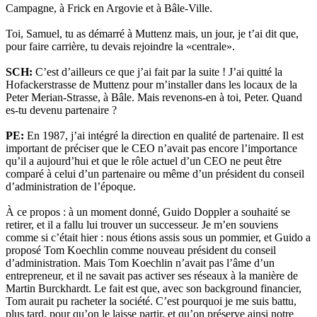
Campagne, à Frick en Argovie et à Bâle-Ville.
Toi, Samuel, tu as démarré à Muttenz mais, un jour, je t’ai dit que,
pour faire carrière, tu devais rejoindre la «centrale».
SCH:
C’est d’ailleurs ce que j’ai fait par la suite ! J’ai quitté la
Hofackerstrasse de Muttenz pour m’installer dans les locaux de la
Peter Merian-Strasse, à Bâle. Mais revenons-en à toi, Peter. Quand
es-tu devenu partenaire ?
PE:
En 1987, j’ai intégré la direction en qualité de partenaire. Il est
important de préciser que le CEO n’avait pas encore l’importance
qu’il a aujourd’hui et que le rôle actuel d’un CEO ne peut être
comparé à celui d’un partenaire ou même d’un président du conseil
d’administration de l’époque.
À ce propos : à un moment donné, Guido Doppler a souhaité se
retirer, et il a fallu lui trouver un successeur. Je m’en souviens
comme si c’était hier : nous étions assis sous un pommier, et Guido a
proposé Tom Koechlin comme nouveau président du conseil
d’administration. Mais Tom Koechlin n’avait pas l’âme d’un
entrepreneur, et il ne savait pas activer ses réseaux à la manière de
Martin Burckhardt. Le fait est que, avec son background financier,
Tom aurait pu racheter la société. C’est pourquoi je me suis battu,
plus tard, pour qu’on le laisse partir, et qu’on préserve ainsi notre