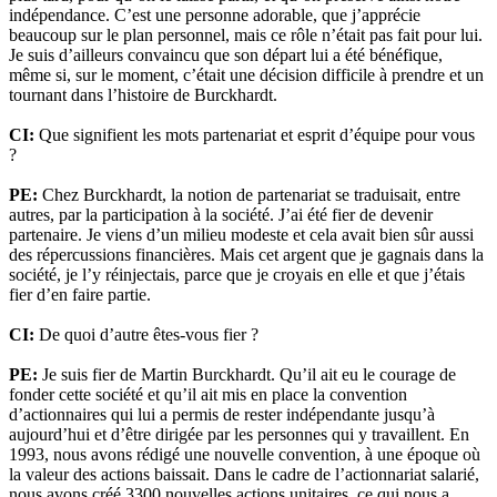
indépendance. C’est une personne adorable, que j’apprécie
beaucoup sur le plan personnel, mais ce rôle n’était pas fait pour lui.
Je suis d’ailleurs convaincu que son départ lui a été bénéfique,
même si, sur le moment, c’était une décision difficile à prendre et un
tournant dans l’histoire de Burckhardt.
CI:
Que signifient les mots partenariat et esprit d’équipe pour vous
?
PE:
Chez Burckhardt, la notion de partenariat se traduisait, entre
autres, par la participation à la société. J’ai été fier de devenir
partenaire. Je viens d’un milieu modeste et cela avait bien sûr aussi
des répercussions financières. Mais cet argent que je gagnais dans la
société, je l’y réinjectais, parce que je croyais en elle et que j’étais
fier d’en faire partie.
CI:
De quoi d’autre êtes-vous fier ?
PE:
Je suis fier de Martin Burckhardt. Qu’il ait eu le courage de
fonder cette société et qu’il ait mis en place la convention
d’actionnaires qui lui a permis de rester indépendante jusqu’à
aujourd’hui et d’être dirigée par les personnes qui y travaillent. En
1993, nous avons rédigé une nouvelle convention, à une époque où
la valeur des actions baissait. Dans le cadre de l’actionnariat salarié,
nous avons créé 3300 nouvelles actions unitaires, ce qui nous a