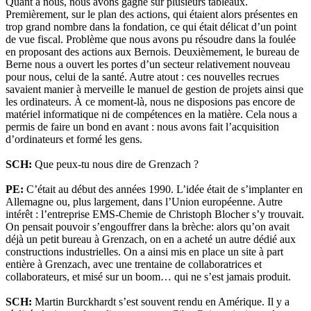
Quant à nous, nous avons gagné sur plusieurs tableaux.
Premièrement, sur le plan des actions, qui étaient alors présentes en
trop grand nombre dans la fondation, ce qui était délicat d’un point
de vue fiscal. Problème que nous avons pu résoudre dans la foulée
en proposant des actions aux Bernois. Deuxièmement, le bureau de
Berne nous a ouvert les portes d’un secteur relativement nouveau
pour nous, celui de la santé. Autre atout : ces nouvelles recrues
savaient manier à merveille le manuel de gestion de projets ainsi que
les ordinateurs. À ce moment-là, nous ne disposions pas encore de
matériel informatique ni de compétences en la matière. Cela nous a
permis de faire un bond en avant : nous avons fait l’acquisition
d’ordinateurs et formé les gens.
SCH:
Que peux-tu nous dire de Grenzach ?
PE:
C’était au début des années 1990. L’idée était de s’implanter en
Allemagne ou, plus largement, dans l’Union européenne. Autre
intérêt : l’entreprise EMS-Chemie de Christoph Blocher s’y trouvait.
On pensait pouvoir s’engouffrer dans la brèche: alors qu’on avait
déjà un petit bureau à Grenzach, on en a acheté un autre dédié aux
constructions industrielles. On a ainsi mis en place un site à part
entière à Grenzach, avec une trentaine de collaboratrices et
collaborateurs, et misé sur un boom… qui ne s’est jamais produit.
SCH:
Martin Burckhardt s’est souvent rendu en Amérique. Il y a