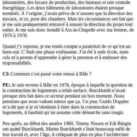
laboratoires, des locaux de production, des bureaux et une centrale
énergétique. Les deux bâtiments de laboratoires étaient presque
terminés. À l’origine, j’avais prévu de n’assurer que la direction des
travaux, et ce, pour dix chantiers. Mais les circonstances ont fait que
je me suis pratiquement retrouvé à assurer la direction du projet tout
entier. Je me suis donc installé à Aix-la-Chapelle avec ma femme, de
1976 à 1978.
Quand j’y repense, je me rends compte a posteriori de ce qu’est un
burn-out. C’était une phase exténuante. J’ai été à rude école, mais
cela m’a permis d’apprendre à gérer la pression et à endosser des
responsabilités.
CI:
Comment s’est passé votre retour à Bâle ?
PE:
Je suis revenu à Bâle en 1978, époque à laquelle la question de
la construction de logements a refait surface. Burckhardt n’avait
presque rien fait dans ce secteur pendant un bon moment. Nous
pensions que nous valions mieux que ça. Un jour, Guido Doppler
m’a dit que si je m’obstinais à faire dans la construction de
logements, il faudrait qu’on assume cette démarche sans rougir.
Peu après, au début des années 1980, Timmy Nissen et Edi Bürgin
ont quitté Burckhardt. Martin Burckhardt s’était beaucoup mêlé de
leur travail et, avec l’âge, il critiquait de plus en plus l’architecture