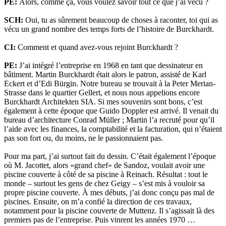
PE:
Alors, comme ça, vous voulez savoir tout ce que j’ai vécu ?
SCH:
Oui, tu as sûrement beaucoup de choses à raconter, toi qui as
vécu un grand nombre des temps forts de l’histoire de Burckhardt.
CI:
Comment et quand avez-vous rejoint Burckhardt ?
PE:
J’ai intégré l’entreprise en 1968 en tant que dessinateur en
bâtiment. Martin Burckhardt était alors le patron, assisté de Karl
Eckert et d’Edi Bürgin. Notre bureau se trouvait à la Peter Merian-
Strasse dans le quartier Gellert, et nous nous appelions encore
Burckhardt Architekten SIA. Si mes souvenirs sont bons, c’est
également à cette époque que Guido Doppler est arrivé. Il venait du
bureau d’architecture Conrad Müller ; Martin l’a recruté pour qu’il
l’aide avec les finances, la comptabilité et la facturation, qui n’étaient
pas son fort ou, du moins, ne le passionnaient pas.
Pour ma part, j’ai surtout fait du dessin. C’était également l’époque
où M. Jacottet, alors «grand chef» de Sandoz, voulait avoir une
piscine couverte à côté de sa piscine à Reinach. Résultat : tout le
monde – surtout les gens de chez Geigy – s’est mis à vouloir sa
propre piscine couverte. À mes débuts, j’ai donc conçu pas mal de
piscines. Ensuite, on m’a confié la direction de ces travaux,
notamment pour la piscine couverte de Muttenz. Il s’agissait là des
premiers pas de l’entreprise. Puis vinrent les années 1970 …