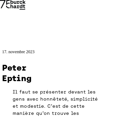
17. novembre 2023
Peter
Peter
Epting
Epting
im
→
→
Il faut se présenter devant les
Gespräch
gens avec honnêteté, simplicité
für
et modestie. C’est de cette
Burckhardt
manière qu’on trouve les