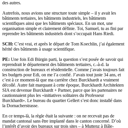
des autres.
Autrefois, nous avions une structure toute simple – il y avait les
bâtiments tertiaires, les bâtiments industriels, les bâtiments
scientifiques ainsi que les bâtiments spéciaux. En un mot, une
organisation simple et clairement définie. Toi, Samuel, tu as fini par
reprendre les bâtiments industriels dont s’occupait Hans Riedi.
SCH:
C’est vrai, et après le départ de Tom Koechlin, j’ai également
hérité des bâtiments à usage scientifique.
PE:
Une fois Edi Bürgin parti, la question s’est posée de savoir qui
reprendrait le département des bâtiments tertiaires, c.-à-d. la
construction de bureaux et résidentielle. Comme j’avais toujours fait
les budgets pour Edi, on me l’a confié. J’avais tout juste 34 ans, et
c’est à ce moment-là que ma carrière chez Burckhardt a vraiment
décollé. Autre fait marquant à cette époque, Burckhardt Architekten
SIA est devenue Burckhardt + Partner, parce que les partenaires ne
cautionnaient plus les «initiatives solitaires du Professeur
Burckhardt». Le bureau du quartier Gellert s’est donc installé dans
la Dornacherstrasse.
En ce temps-là, la règle était la suivante : on ne recevait pas de
mandat cantonal sans être implanté dans le canton concerné. D’où
l’intérêt d’avoir des bureaux sur trois sites – à Muttenz à Bâle-