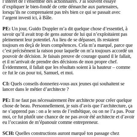
l’intérêt de l’ensemble des actionnaires. J’ai souvent essayé
d’expliquer le bien-fondé de cette démarche aux partenaires,
lorsqu’ils ne comprenaient pas très bien ce qui se passait avec
l’argent investi ici, à Bâle.
PE:
Un jour, Guido Doppler m’a dit quelque chose d’essentiel, à
savoir qu’il avait trop de gens autour de lui qui n’exploitaient pas
pleinement leur potentiel. Au lieu de se dépasser, ils restaient
toujours en deçà de leurs compétences. Cela m’a marqué, parce que
c’est précisément la raison pour laquelle on m’a toujours accordé un
pouvoir de décision. Je faisais preuve de courage quand il le fallait,
et il m’arrivait de prendre des décisions de mon propre chef.
Évidemment, il fallait que les résultats soient à la hauteur – comme
ce fut le cas pour toi, Samuel, et moi.
CI:
Quels conseils donneriez-vous aux jeunes qui souhaitent se
lancer dans le métier d’architecte ?
PE:
Il ne faut pas nécessairement être architecte pour créer quelque
chose de beau. Personnellement, je suis d’avis que l’architecture, ça
ne s’apprend pas : on a le sens de l’esthétique, ou on ne l’a pas. Pour
moi, ce fut plutôt une chance de ne pas avoir été architecte et d’avoir
eu l’occasion de m’épanouir comme entrepreneur.
SCH:
Quelles constructions auront marqué ton passage chez