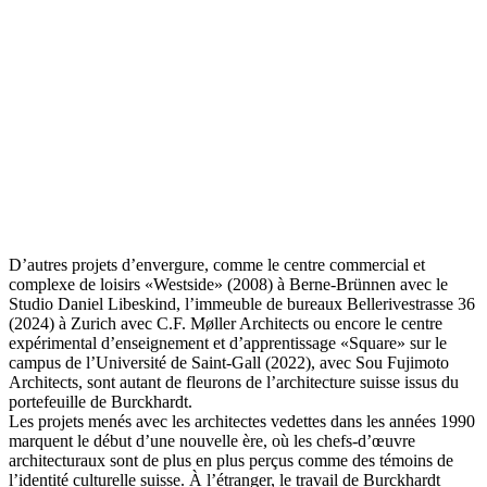
Sou Fujimoto Architects, « Square », Haute école de Saint-Gall,
2022. Photo : Chris Mansfield.
D’autres projets d’envergure, comme le centre commercial et
complexe de loisirs «Westside» (2008) à Berne-Brünnen avec le
Studio Daniel Libeskind, l’immeuble de bureaux Bellerivestrasse 36
(2024) à Zurich avec C.F. Møller Architects ou encore le centre
expérimental d’enseignement et d’apprentissage «Square» sur le
campus de l’Université de Saint-Gall (2022), avec Sou Fujimoto
Architects, sont autant de fleurons de l’architecture suisse issus du
portefeuille de Burckhardt.
Les projets menés avec les architectes vedettes dans les années 1990
marquent le début d’une nouvelle ère, où les chefs-d’œuvre
architecturaux sont de plus en plus perçus comme des témoins de
l’identité culturelle suisse. À l’étranger, le travail de Burckhardt