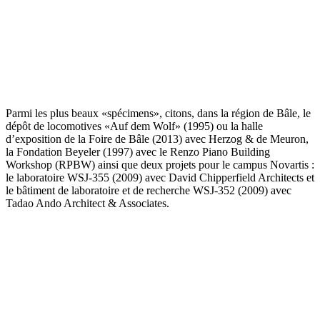
Tadao Ando Architect & Associates, WSJ-352, Novartis Campus,
Bâle, 2009. Photo : Felix Frey.
Parmi les plus beaux «spécimens», citons, dans la région de Bâle, le
dépôt de locomotives «Auf dem Wolf» (1995) ou la halle
d’exposition de la Foire de Bâle (2013) avec Herzog & de Meuron,
la Fondation Beyeler (1997) avec le Renzo Piano Building
Workshop (RPBW) ainsi que deux projets pour le campus Novartis :
le laboratoire WSJ-355 (2009) avec David Chipperfield Architects et
le bâtiment de laboratoire et de recherche WSJ-352 (2009) avec
Tadao Ando Architect & Associates.