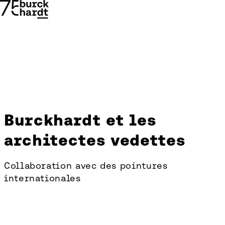
Burckhardt et les
Burckhardt
architectes vedettes
et
→
→
les
Collaboration avec des pointures
internationales
architectes
vedettes