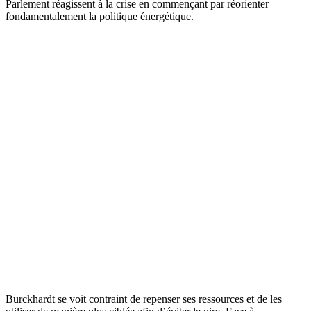
Parlement réagissent à la crise en commençant par réorienter
fondamentalement la politique énergétique.
Martin H. Burckhardt à propos de la crise du prix du pétrole,
années 1970. Source : archives Burckhardt.
Burckhardt se voit contraint de repenser ses ressources et de les