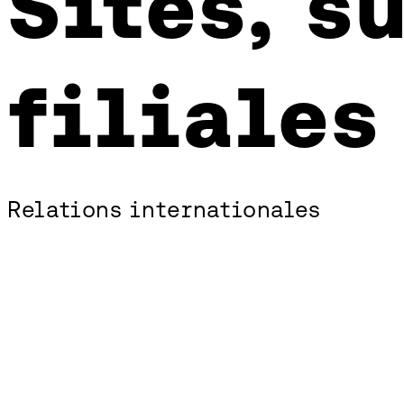
Sites, s
succursales
et
filiales
filiales
Relations internationales