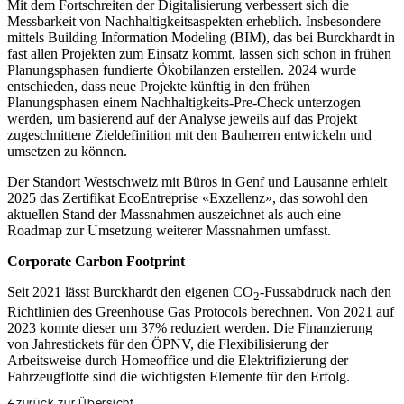
Mit dem Fortschreiten der Digitalisierung verbessert sich die
Messbarkeit von Nachhaltigkeitsaspekten erheblich. Insbesondere
mittels Building Information Modeling (BIM), das bei Burckhardt in
fast allen Projekten zum Einsatz kommt, lassen sich schon in frühen
Planungsphasen fundierte Ökobilanzen erstellen. 2024 wurde
entschieden, dass neue Projekte künftig in den frühen
Planungsphasen einem Nachhaltigkeits-Pre-Check unterzogen
werden, um basierend auf der Analyse jeweils auf das Projekt
zugeschnittene Zieldefinition mit den Bauherren entwickeln und
umsetzen zu können.
Der Standort Westschweiz mit Büros in Genf und Lausanne erhielt
2025 das Zertifikat EcoEntreprise «Exzellenz», das sowohl den
aktuellen Stand der Massnahmen auszeichnet als auch eine
Roadmap zur Umsetzung weiterer Massnahmen umfasst.
Corporate Carbon Footprint
Seit 2021 lässt Burckhardt den eigenen CO
-Fussabdruck nach den
2
Richtlinien des Greenhouse Gas Protocols berechnen. Von 2021 auf
2023 konnte dieser um 37% reduziert werden. Die Finanzierung
von Jahrestickets für den ÖPNV, die Flexibilisierung der
Arbeitsweise durch Homeoffice und die Elektrifizierung der
Fahrzeugflotte sind die wichtigsten Elemente für den Erfolg.
←
zurück zur Übersicht