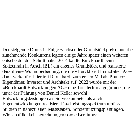
Burckhardt erwirbt erstmals ein Grundstück: Spitzenrain in Aesch.
Der steigende Druck in Folge wachsender Grundstückpreise und die
zunehmende Konkurrenz legten einige Jahre später einen weiteren
entscheidenden Schritt nahe. 2014 kaufte Burckhardt beim
Spitzenrain in Aesch (BL) ein eigenes Grundstück und realisierte
darauf eine Wohnüberbauung, die die «Burckhardt Immobilien AG»
dann verkaufte. Hier trat Burckhardt zum ersten Mal als Bauherr,
Eigentümer, Investor und Architekt auf. 2022 wurde mit der
«Burckhardt Entwicklungen AG» eine Tochterfirma gegründet, die
unter der Führung von Daniel Keller sowohl
Entwicklungsleistungen als Service anbietet als auch
Eigenentwicklungen realisiert. Das Leistungsspektrum umfasst
Studien in nahezu allen Massstäben, Sondernutzungsplanungen,
Wirtschaftlichkeitsberechnungen sowie Beratungen.