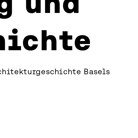
g und
hichte
rchitekturgeschichte Basels