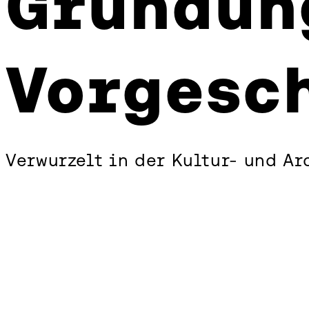
Gründun
und
Vorgeschichte
Vorgesc
Verwurzelt in der Kultur- und A