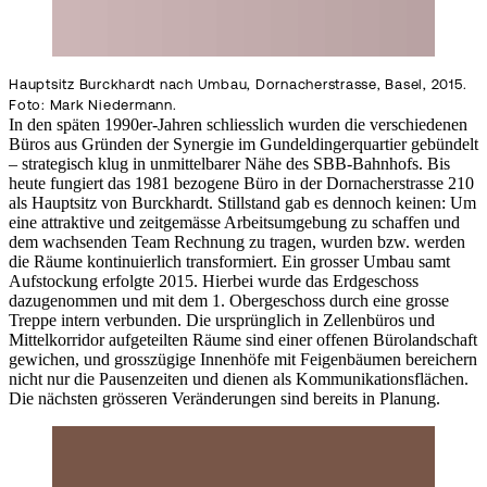
Hauptsitz Burckhardt nach Umbau, Dornacherstrasse, Basel, 2015.
Foto: Mark Niedermann.
In den späten 1990er-Jahren schliesslich wurden die verschiedenen
Büros aus Gründen der Synergie im Gundeldingerquartier gebündelt
– strategisch klug in unmittelbarer Nähe des SBB-Bahnhofs. Bis
heute fungiert das 1981 bezogene Büro in der Dornacherstrasse 210
als Hauptsitz von Burckhardt. Stillstand gab es dennoch keinen: Um
eine attraktive und zeitgemässe Arbeitsumgebung zu schaffen und
dem wachsenden Team Rechnung zu tragen, wurden bzw. werden
die Räume kontinuierlich transformiert. Ein grosser Umbau samt
Aufstockung erfolgte 2015. Hierbei wurde das Erdgeschoss
dazugenommen und mit dem 1. Obergeschoss durch eine grosse
Treppe intern verbunden. Die ursprünglich in Zellenbüros und
Mittelkorridor aufgeteilten Räume sind einer offenen Bürolandschaft
gewichen, und grosszügige Innenhöfe mit Feigenbäumen bereichern
nicht nur die Pausenzeiten und dienen als Kommunikationsflächen.
Die nächsten grösseren Veränderungen sind bereits in Planung.