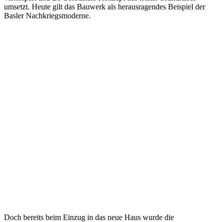
umsetzt. Heute gilt das Bauwerk als herausragendes Beispiel der
Basler Nachkriegsmoderne.
Atelier- und Bürohaus Peter Merian-Strasse, Basel, 1970er-Jahre.
Quelle: Archiv Burckhardt.
Doch bereits beim Einzug in das neue Haus wurde die