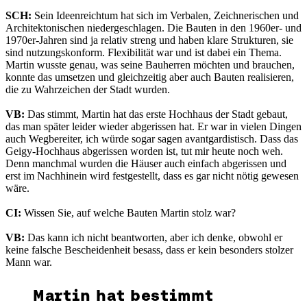
SCH:
Sein Ideenreichtum hat sich im Verbalen, Zeichnerischen und
Architektonischen niedergeschlagen. Die Bauten in den 1960er- und
1970er-Jahren sind ja relativ streng und haben klare Strukturen, sie
sind nutzungskonform. Flexibilität war und ist dabei ein Thema.
Martin wusste genau, was seine Bauherren möchten und brauchen,
konnte das umsetzen und gleichzeitig aber auch Bauten realisieren,
die zu Wahrzeichen der Stadt wurden.
VB:
Das stimmt, Martin hat das erste Hochhaus der Stadt gebaut,
das man später leider wieder abgerissen hat. Er war in vielen Dingen
auch Wegbereiter, ich würde sogar sagen avantgardistisch. Dass das
Geigy-Hochhaus abgerissen worden ist, tut mir heute noch weh.
Denn manchmal wurden die Häuser auch einfach abgerissen und
erst im Nachhinein wird festgestellt, dass es gar nicht nötig gewesen
wäre.
CI:
Wissen Sie, auf welche Bauten Martin stolz war?
VB:
Das kann ich nicht beantworten, aber ich denke, obwohl er
keine falsche Bescheidenheit besass, dass er kein besonders stolzer
Mann war.
Martin hat bestimmt