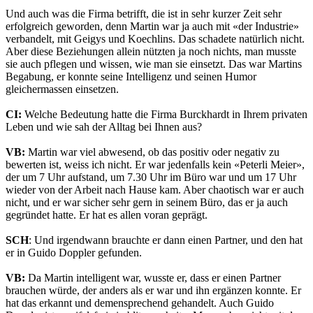
Und auch was die Firma betrifft, die ist in sehr kurzer Zeit sehr
erfolgreich geworden, denn Martin war ja auch mit «der Industrie»
verbandelt, mit Geigys und Koechlins. Das schadete natürlich nicht.
Aber diese Beziehungen allein nützten ja noch nichts, man musste
sie auch pflegen und wissen, wie man sie einsetzt. Das war Martins
Begabung, er konnte seine Intelligenz und seinen Humor
gleichermassen einsetzen.
CI:
Welche Bedeutung hatte die Firma Burckhardt in Ihrem privaten
Leben und wie sah der Alltag bei Ihnen aus?
VB:
Martin war viel abwesend, ob das positiv oder negativ zu
bewerten ist, weiss ich nicht. Er war jedenfalls kein «Peterli Meier»,
der um 7 Uhr aufstand, um 7.30 Uhr im Büro war und um 17 Uhr
wieder von der Arbeit nach Hause kam. Aber chaotisch war er auch
nicht, und er war sicher sehr gern in seinem Büro, das er ja auch
gegründet hatte. Er hat es allen voran geprägt.
SCH
: Und irgendwann brauchte er dann einen Partner, und den hat
er in Guido Doppler gefunden.
VB:
Da Martin intelligent war, wusste er, dass er einen Partner
brauchen würde, der anders als er war und ihn ergänzen konnte. Er
hat das erkannt und demensprechend gehandelt. Auch Guido