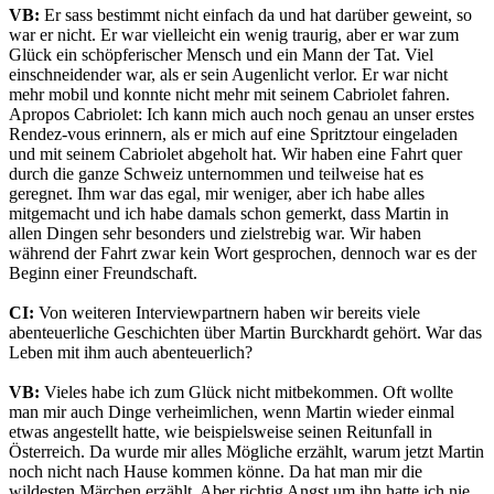
VB:
Er sass bestimmt nicht einfach da und hat darüber geweint, so
war er nicht. Er war vielleicht ein wenig traurig, aber er war zum
Glück ein schöpferischer Mensch und ein Mann der Tat. Viel
einschneidender war, als er sein Augenlicht verlor. Er war nicht
mehr mobil und konnte nicht mehr mit seinem Cabriolet fahren.
Apropos Cabriolet:
Ich kann mich auch noch genau an unser erstes
Rendez-vous erinnern, als er mich auf eine Spritztour eingeladen
und mit seinem Cabriolet abgeholt hat. Wir haben eine Fahrt quer
durch die ganze Schweiz unternommen und teilweise hat es
geregnet. Ihm war das egal, mir weniger, aber ich habe alles
mitgemacht und ich habe damals schon gemerkt, dass Martin in
allen Dingen sehr besonders und zielstrebig war. Wir haben
während der Fahrt zwar kein Wort gesprochen, dennoch war es der
Beginn einer Freundschaft.
CI:
Von weiteren Interviewpartnern haben wir bereits viele
abenteuerliche Geschichten über Martin Burckhardt gehört. War das
Leben mit ihm auch abenteuerlich?
VB:
Vieles habe ich zum Glück nicht mitbekommen. Oft wollte
man mir auch Dinge verheimlichen, wenn Martin wieder einmal
etwas angestellt hatte, wie beispielsweise seinen Reitunfall in
Österreich. Da wurde mir alles Mögliche erzählt, warum jetzt Martin
noch nicht nach Hause kommen könne. Da hat man mir die
wildesten Märchen erzählt. Aber richtig Angst um ihn hatte ich nie.