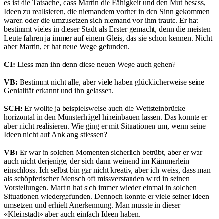
es ist die Tatsache, dass Martin die Fähigkeit und den Mut besass,
Ideen zu realisieren, die niemandem vorher in den Sinn gekommen
waren oder die umzusetzen sich niemand vor ihm traute. Er hat
bestimmt vieles in dieser Stadt als Erster gemacht, denn die meisten
Leute fahren ja immer auf einem Gleis, das sie schon kennen. Nicht
aber Martin, er hat neue Wege gefunden.
CI:
Liess man ihn denn diese neuen Wege auch gehen?
VB:
Bestimmt nicht alle, aber viele haben glücklicherweise seine
Genialität erkannt und ihn gelassen.
SCH:
Er wollte ja beispielsweise auch die Wettsteinbrücke
horizontal in den Münsterhügel hineinbauen lassen. Das konnte er
aber nicht realisieren. Wie ging er mit Situationen um, wenn seine
Ideen nicht auf Anklang stiessen?
VB:
Er war in solchen Momenten sicherlich betrübt, aber er war
auch nicht derjenige, der sich dann weinend im Kämmerlein
einschloss. Ich selbst bin gar nicht kreativ, aber ich weiss, dass man
als schöpferischer Mensch oft missverstanden wird in seinen
Vorstellungen. Martin hat sich immer wieder einmal in solchen
Situationen wiedergefunden. Dennoch konnte er viele seiner Ideen
umsetzen und erhielt Anerkennung. Man musste in dieser
«Kleinstadt» aber auch einfach Ideen haben.