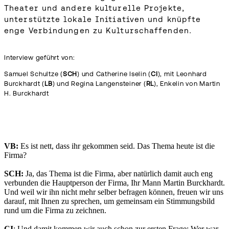
Theater und andere kulturelle Projekte,
unterstützte lokale Initiativen und knüpfte
enge Verbindungen zu Kulturschaffenden.
Interview geführt von:
Samuel Schultze (
SCH
) und Catherine Iselin (
CI
), mit Leonhard
Burckhardt (
LB
) und Regina Langensteiner (
RL
), Enkelin von Martin
H. Burckhardt
VB:
Es ist nett, dass ihr gekommen seid. Das Thema heute ist die
Firma?
SCH:
Ja, das Thema ist die Firma, aber natürlich damit auch eng
verbunden die Hauptperson der Firma, Ihr Mann Martin Burckhardt.
Und weil wir ihn nicht mehr selber befragen können, freuen wir uns
darauf, mit Ihnen zu sprechen, um gemeinsam ein Stimmungsbild
rund um die Firma zu zeichnen.
CI
: Und damit kommen wir auch schon zur ersten Frage: Wer war