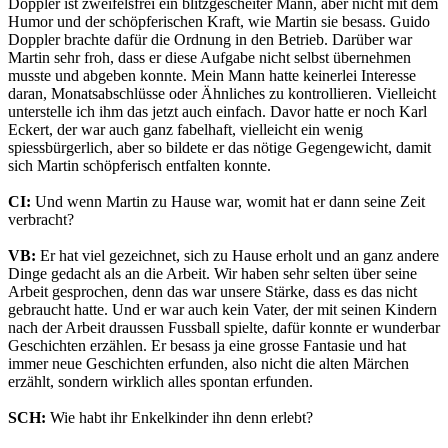
Doppler ist zweifelsfrei ein blitzgescheiter Mann, aber nicht mit dem
Humor und der schöpferischen Kraft, wie Martin sie besass. Guido
Doppler brachte dafür die Ordnung in den Betrieb. Darüber war
Martin sehr froh, dass er diese Aufgabe nicht selbst übernehmen
musste und abgeben konnte. Mein Mann hatte keinerlei Interesse
daran, Monatsabschlüsse oder Ähnliches zu kontrollieren. Vielleicht
unterstelle ich ihm das jetzt auch einfach. Davor hatte er noch Karl
Eckert, der war auch ganz fabelhaft, vielleicht ein wenig
spiessbürgerlich, aber so bildete er das nötige Gegengewicht, damit
sich Martin schöpferisch entfalten konnte.
CI:
Und wenn Martin zu Hause war, womit hat er dann seine Zeit
verbracht?
VB:
Er hat viel gezeichnet, sich zu Hause erholt und an ganz andere
Dinge gedacht als an die Arbeit. Wir haben sehr selten über seine
Arbeit gesprochen, denn das war unsere Stärke, dass es das nicht
gebraucht hatte. Und er war auch kein Vater, der mit seinen Kindern
nach der Arbeit draussen Fussball spielte, dafür konnte er wunderbar
Geschichten erzählen. Er besass ja eine grosse Fantasie und hat
immer neue Geschichten erfunden, also nicht die alten Märchen
erzählt, sondern wirklich alles spontan erfunden.
SCH:
Wie habt ihr Enkelkinder ihn denn erlebt?