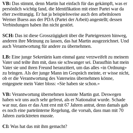
VB:
Das stimmt, denn Martin hat einfach für das gekämpft, was er
persönlich wichtig fand, die Identifikation mit einer Partei war da
eher zweitrangig. Er hat ja beispielsweise auch den arbeitslosen
Werner Buess aus der PDA (Partei der Arbeit) angestellt; dessen
Verbindungen haben ihn nicht gestört.
SCH:
Das ist diese Grosszügigkeit über die Parteigrenzen hinweg,
anderen ihre Meinung zu lassen, das hat Martin ausgezeichnet. Und
auch Verantwortung für andere zu übernehmen.
LB:
Eine junge Sekretärin kam einmal ganz verzweifelt zu meinem
Vater und teilte ihm mit, dass sie schwanger sei. Daraufhin hat mein
Vater sie und ihren Freund heranzitiert, um das alles «in Ordnung»
zu bringen. Als der junge Mann im Gespräch meinte, er wisse nicht,
ob er die Verantwortung des Vaterseins übernehmen könne,
entgegnete mein Vater bloss: «Sie haben sie schon.»
VB:
Verantwortung übernehmen konnte Martin gut. Deswegen
haben wir uns auch sehr gefreut, als er Nationalrat wurde. Schade
war nur, dass er das Amt erst mit 67 Jahren antrat, denn damals gab
es noch eine parteiinterne Regelung, die vorsah, dass man mit 70
Jahren zurücktreten musste.
CI:
Was hat das mit ihm gemacht?