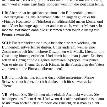
nicht weil er keine Lust hatte, sondern weil ihm die Zeit dazu fehlte.
LB:
Aber er hat beispielsweise einmal ein Bühnenbild gemalt.
Theaterregisseur Hans Hollmann hatte ihn angefragt, ob er für
«Figaros Hochzeit» in Nürnberg ein Bühnenbild malen könne, und
mein Vater hat zugesagt – unter anderem auch, weil er Mozart sehr
mochte. Wir haben dann alle zusammen einen tollen Ausflug zur
Premiere gemacht.
SCH
: Für Architekten ist dies ja beinahe eine Art Adelung, ein
Bühnenbild entwerfen zu dürfen. Unter anderem, weil es eine
Zusammenarbeit über mehrere Disziplinen wie Musik, Literatur und
Gestaltung hinweg erfordert. Und damit kann man ja auch Zeichen
setzen in Bezug auf die eigenen Interessen. Apropos Disziplinen:
War es nie ein Thema für euch Kinder, in die Fussstapfen des Vaters
zu treten und die Firma zu übernehmen?
LB:
Für mich gar nie, ich war dazu völlig ungeeignet. Meine
Schwester noch eher, aber ich denke, auch für sie war es kein
Thema.
VB:
Wissen Sie, Sie können nicht einfach Architekt werden, Sie
benötigen das Talent dazu. Und wenn das nicht vorhanden ist, dann
besitzt man hoffentlich zumindest die Einsicht, dass man es nicht