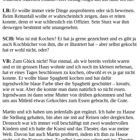
LB:
Er wollte immer viele Dinge ausprobieren oder sich beweisen.
Beim Reitunfall wollte er wahrscheinlich zeigen, dass er reiten
konnte, denn er war schliesslich ein Offizier. Sein Sturz war ihm
deswegen bestimmt sehr unangenehm.
SCH:
Was ist mit Kochen? Er hat ja gerne gezeichnet und es gibt ja
auch Kochbücher von ihm, die er illustriert hat – aber selbst gekocht
hat er wohl nicht, oder?
VB:
Zum Glück nicht! Nur einmal, als wir bereits verlobt waren
und er im grossen Haus wohnte und ich noch im kleinen nebenan,
hat er eines Tages beschlossen zu kochen, obwohl er es ja gar nicht
konnte. Er wollte blaue Spaghetti kochen und hat dafür
irgendwelche blaue Farbe über die Spaghetti geschüttet – kreativ,
wie er war. Aber die konnte man dann natürlich so nicht essen.
Irgendwann ist dann seine Mutter von drüben gekommen und hat
uns aus Mitleid etwas Gekochtes zum Essen gebracht, die Gute.
Martin und ich haben uns jedenfalls gut ergänzt. Ich habe zu Hause
die Stellung gehalten, bin aber nie mit auf Reisen oder dergleichen.
Dennoch war ich immer voll beschäftigt mit zwei wundervollen
Kindern und ich hatte die Kunst und das Theater, das war meine
Welt. Davon hat auch Martin profitiert, indem ich ihm zu Hause
nicht auf die Nerven ging. Er selbst kam nur selten mit ins Theater,