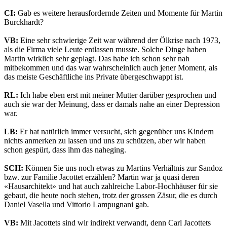
CI:
Gab es weitere herausfordernde Zeiten und Momente für Martin
Burckhardt?
VB:
Eine sehr schwierige Zeit war während der Ölkrise nach 1973,
als die Firma viele Leute entlassen musste. Solche Dinge haben
Martin wirklich sehr geplagt. Das habe ich schon sehr nah
mitbekommen und das war wahrscheinlich auch jener Moment, als
das meiste Geschäftliche ins Private übergeschwappt ist.
RL:
Ich habe eben erst mit meiner Mutter darüber gesprochen und
auch sie war der Meinung, dass er damals nahe an einer Depression
war.
LB:
Er hat natürlich immer versucht, sich gegenüber uns Kindern
nichts anmerken zu lassen und uns zu schützen, aber wir haben
schon gespürt, dass ihm das naheging.
SCH:
Können Sie uns noch etwas zu Martins Verhältnis zur Sandoz
bzw. zur Familie Jacottet erzählen? Martin war ja quasi deren
«Hausarchitekt» und hat auch zahlreiche Labor-Hochhäuser für sie
gebaut, die heute noch stehen, trotz der grossen Zäsur, die es durch
Daniel Vasella und Vittorio Lampugnani gab.
VB:
Mit Jacottets sind wir indirekt verwandt, denn Carl Jacottets