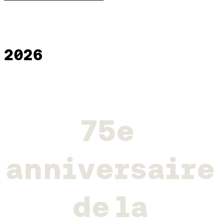
2026
7
5
e
a
n
n
i
v
e
r
s
a
i
r
e
d
e
l
a