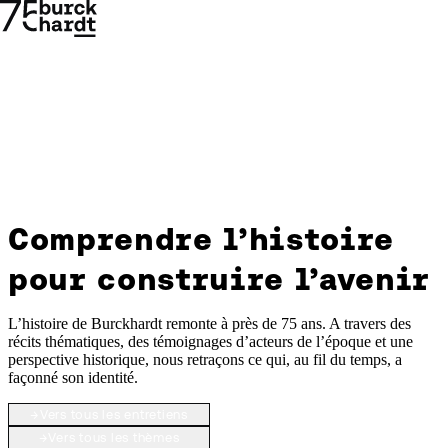
Comprendre l’histoire
Comprendre
pour construire l’avenir
l’histoire
→
→
pour
L’histoire de Burckhardt remonte à près de 75 ans. A travers des
récits thématiques, des témoignages d’acteurs de l’époque et une
perspective historique, nous retraçons ce qui, au fil du temps, a
construire
façonné son identité.
l’avenir
→
Vers tous les entretiens
→
Vers tous les thèmes