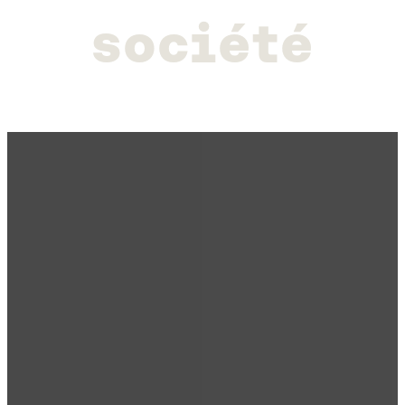
s
o
c
i
é
t
é